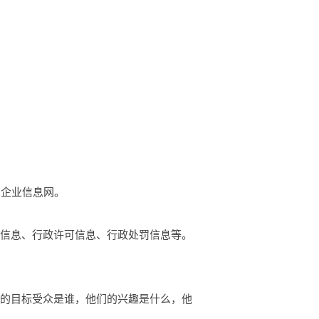
义企业信息网。
础信息、行政许可信息、行政处罚信息等。
你的目标受众是谁，他们的兴趣是什么，他